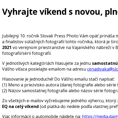
Vyhrajte víkend s novou, p
Jubilejný 10. ročník Slovak Press Photo Vám opäť prináša 
a finalistov súťažných fotografií tohto ročníka, ktorá je š
2021
vo verejnom priestranstve na Vajanského nábreží v Br
fotografii/sérii fotografií.
V jednotlivých kategóriách hlasujete za jednu
samostatnú 
Vášho víťaza posielajte emailom na adresu
cenadivaka@slo
Hlasovanie je jednoduché! Do Vášho emailu stačí napísať:
(1) Meno a priezvisko autora (danej fotografie alebo série f
(2) Názov samostatnej fotografie alebo názov série fotograf
Zo všetkých e-mailov vyžrebujeme jedného výhercu, ktorý 
EQ na celý víkend
(od piatka do nedele podľa vlastnej pre
Viac informácií o automobile nájdete na:
https://media.dai