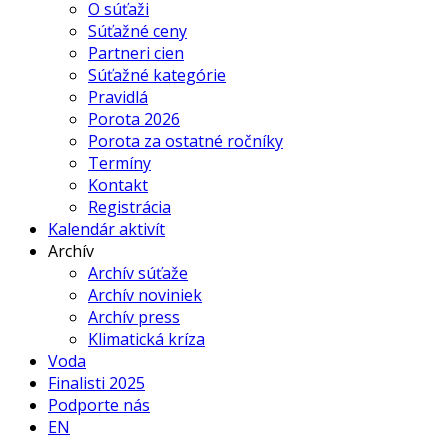
O súťaži
Súťažné ceny
Partneri cien
Súťažné kategórie
Pravidlá
Porota 2026
Porota za ostatné ročníky
Termíny
Kontakt
Registrácia
Kalendár aktivít
Archív
Archív súťaže
Archív noviniek
Archív press
Klimatická kríza
Voda
Finalisti 2025
Podporte nás
EN