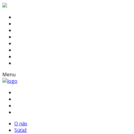
Menu
O nás
Súťaž