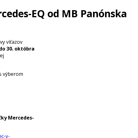
Mercedes-EQ od MB Panónska
avy víťazov
do 30. októbra
ej
 s výberom
čky Mercedes-
ec-v-