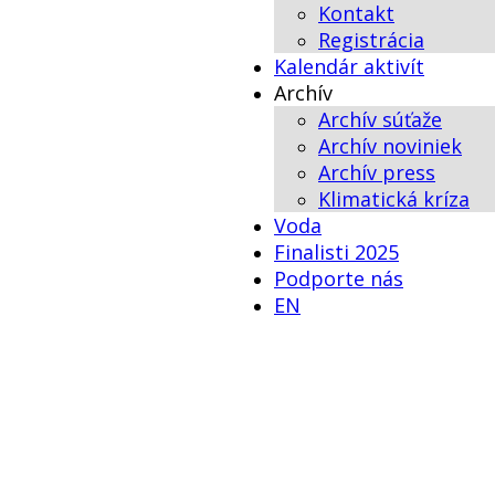
Kontakt
Registrácia
Kalendár aktivít
Archív
Archív súťaže
Archív noviniek
Archív press
Klimatická kríza
Voda
Finalisti 2025
Podporte nás
EN