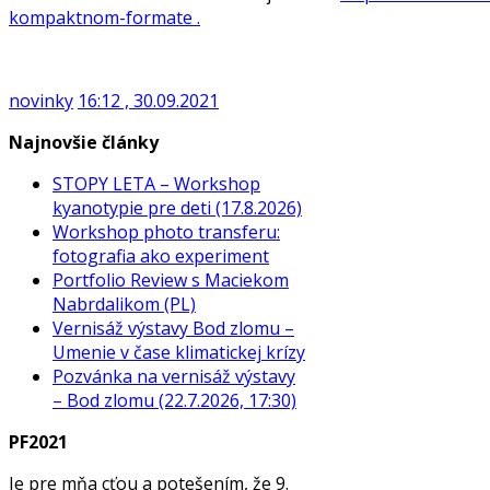
kompaktnom-formate .
novinky
16:12 , 30.09.2021
Najnovšie články
STOPY LETA – Workshop
kyanotypie pre deti (17.8.2026)
Workshop photo transferu:
fotografia ako experiment
Portfolio Review s Maciekom
Nabrdalikom (PL)
Vernisáž výstavy Bod zlomu –
Umenie v čase klimatickej krízy
Pozvánka na vernisáž výstavy
– Bod zlomu (22.7.2026, 17:30)
PF2021
Je pre mňa cťou a potešením, že 9.