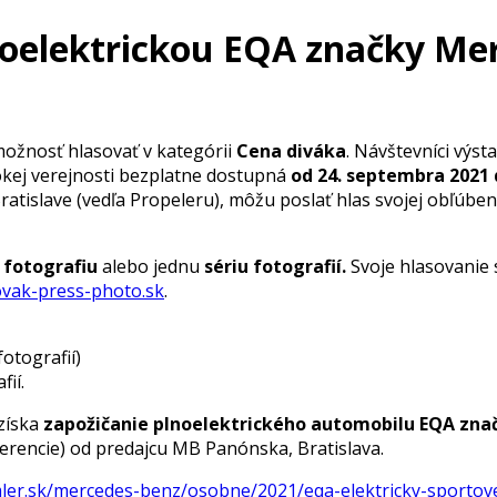
lnoelektrickou EQA značky 
možnosť hlasovať v kategórii
Cena diváka
. Návštevníci výst
irokej verejnosti bezplatne dostupná
od 24. septembra 2021 
atislave (vedľa Propeleru), môžu poslať hlas svojej obľúben
fotografiu
alebo jednu
sériu fotografií.
Svoje hlasovanie
vak-press-photo.sk
.
otografií)
ií.
získa
zapožičanie plnoelektrického automobilu EQA zna
ferencie) od predajcu MB Panónska, Bratislava.
mler.sk/mercedes-benz/osobne/2021/eqa-elektricky-sportov