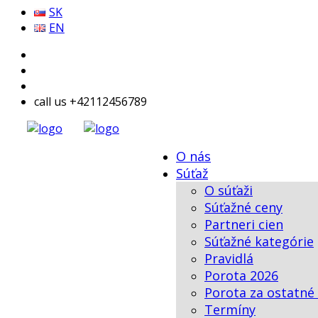
SK
EN
call us +42112456789
O nás
Súťaž
O súťaži
Súťažné ceny
Partneri cien
Súťažné kategórie
Pravidlá
Porota 2026
Porota za ostatné
Termíny