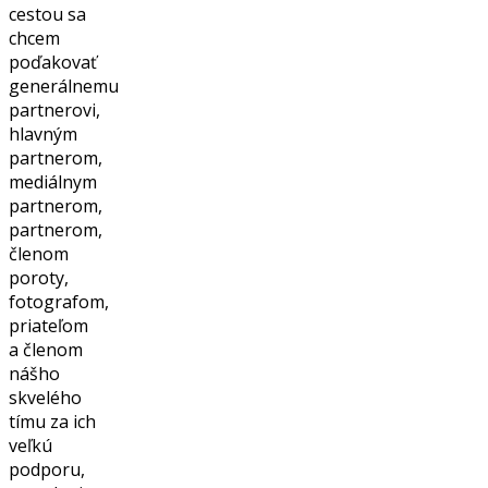
cestou sa
chcem
poďakovať
generálnemu
partnerovi,
hlavným
partnerom,
mediálnym
partnerom,
partnerom,
členom
poroty,
fotografom,
priateľom
a členom
nášho
skvelého
tímu za ich
veľkú
podporu,