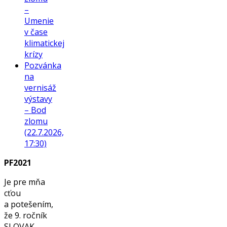
–
Umenie
v čase
klimatickej
krízy
Pozvánka
na
vernisáž
výstavy
– Bod
zlomu
(22.7.2026,
17:30)
PF2021
Je pre mňa
cťou
a potešením,
že 9. ročník
SLOVAK