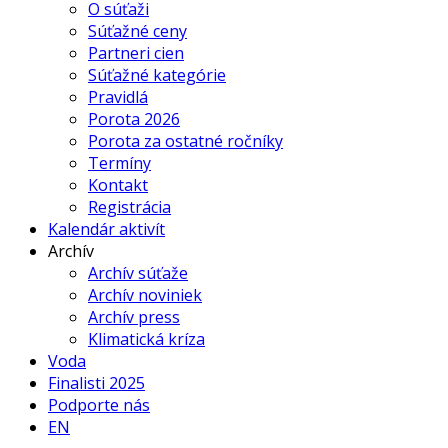
O súťaži
Súťažné ceny
Partneri cien
Súťažné kategórie
Pravidlá
Porota 2026
Porota za ostatné ročníky
Termíny
Kontakt
Registrácia
Kalendár aktivít
Archív
Archív súťaže
Archív noviniek
Archív press
Klimatická kríza
Voda
Finalisti 2025
Podporte nás
EN