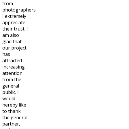
from
photographers.
I extremely
appreciate
their trust. I
am also
glad that
our project
has
attracted
increasing
attention
from the
general
public. I
would
hereby like
to thank
the general
partner,