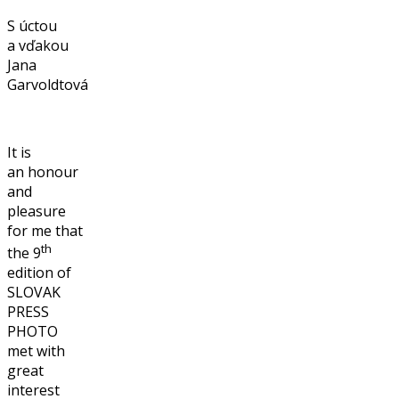
S úctou
a vďakou
Jana
Garvoldtová
It is
an honour
and
pleasure
for me that
th
the 9
edition of
SLOVAK
PRESS
PHOTO
met with
great
interest