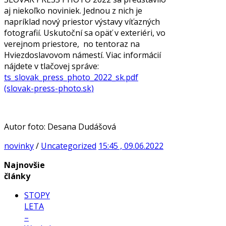
aj niekoľko noviniek. Jednou z nich je
napríklad nový priestor výstavy víťazných
fotografií. Uskutoční sa opäť v exteriéri, vo
verejnom priestore, no tentoraz na
Hviezdoslavovom námestí. Viac informácií
nájdete v tlačovej správe:
ts_slovak_press_photo_2022_sk.pdf
(slovak-press-photo.sk)
Autor foto: Desana Dudášová
novinky
/
Uncategorized
15:45 , 09.06.2022
Najnovšie
články
STOPY
LETA
–