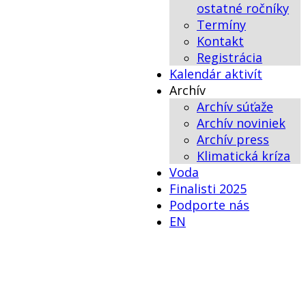
ostatné ročníky
Termíny
Kontakt
Registrácia
Kalendár aktivít
Archív
Archív súťaže
Archív noviniek
Archív press
Klimatická kríza
Voda
Finalisti 2025
Podporte nás
EN