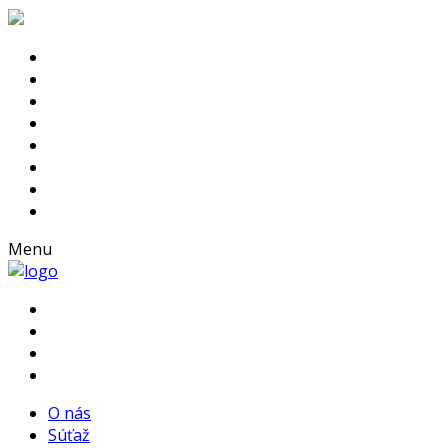
Menu
O nás
Súťaž