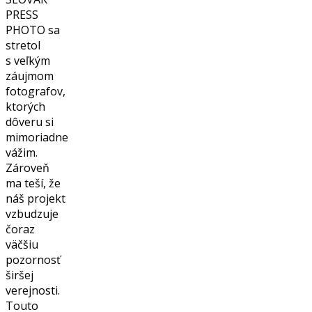
PRESS
PHOTO sa
stretol
s veľkým
záujmom
fotografov,
ktorých
dôveru si
mimoriadne
vážim.
Zároveň
ma teší, že
náš projekt
vzbudzuje
čoraz
väčšiu
pozornosť
širšej
verejnosti.
Touto