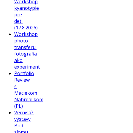
Workshop
kyanotypie
pre
deti
(17.8.2026)
Workshop
photo
transferu:
fotografia
ako
experiment
Portfolio
Review
s
Maciekom
Nabrdalikom
(PL)
Vernisáž
výstavy
Bod
zlomu