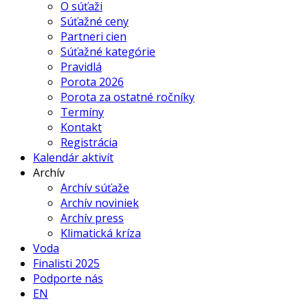
O súťaži
Súťažné ceny
Partneri cien
Súťažné kategórie
Pravidlá
Porota 2026
Porota za ostatné ročníky
Termíny
Kontakt
Registrácia
Kalendár aktivít
Archív
Archív súťaže
Archív noviniek
Archív press
Klimatická kríza
Voda
Finalisti 2025
Podporte nás
EN