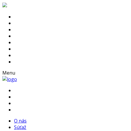
Menu
O nás
Súťaž