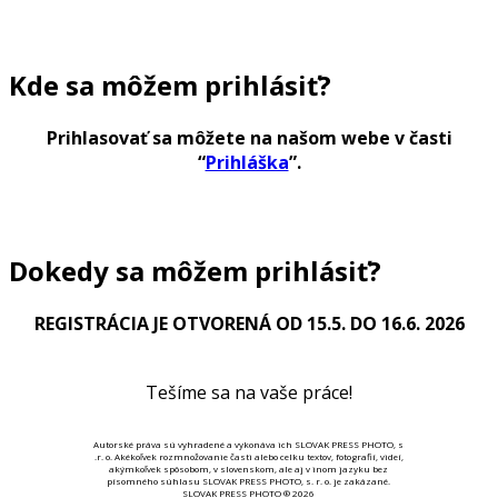
Kde sa môžem prihlásiť?
Prihlasovať sa môžete na našom webe v časti
“
Prihláška
”.
Dokedy sa môžem prihlásiť?
REGISTRÁCIA JE OTVORENÁ OD 15.5. DO 16.6. 2026
Tešíme sa na vaše práce!
Autorské práva sú vyhradené a vykonáva ich SLOVAK PRESS PHOTO, s
.r. o. Akékoľvek rozmnožovanie časti alebo celku textov, fotografií, videí,
akýmkoľvek spôsobom, v slovenskom, ale aj v inom jazyku bez
písomného súhlasu SLOVAK PRESS PHOTO, s. r. o. je zakázané.
SLOVAK PRESS PHOTO ® 2026