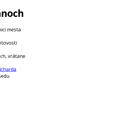
ťanoch
ici mesta
etovosti
ách, vrátane
icharda
esedu