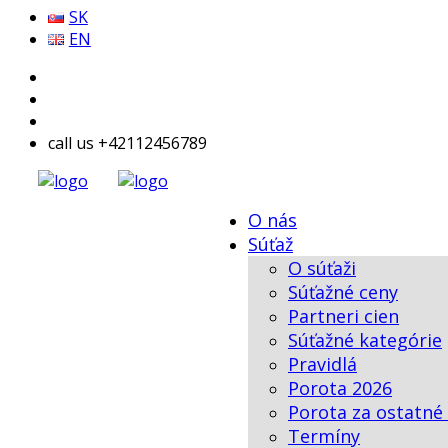
SK
EN
call us +42112456789
O nás
Súťaž
O súťaži
Súťažné ceny
Partneri cien
Súťažné kategórie
Pravidlá
Porota 2026
Porota za ostatné
Termíny