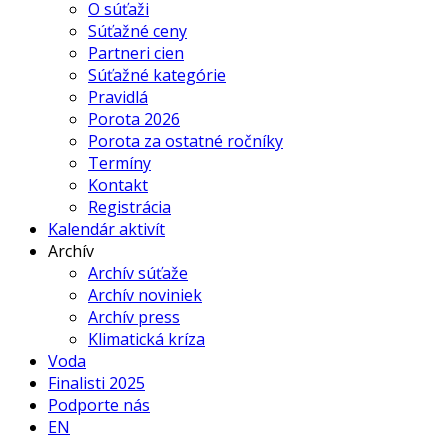
O súťaži
Súťažné ceny
Partneri cien
Súťažné kategórie
Pravidlá
Porota 2026
Porota za ostatné ročníky
Termíny
Kontakt
Registrácia
Kalendár aktivít
Archív
Archív súťaže
Archív noviniek
Archív press
Klimatická kríza
Voda
Finalisti 2025
Podporte nás
EN