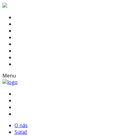
Menu
O nás
Súťaž