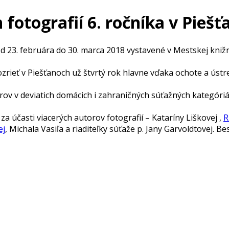
 fotografií 6. ročníka v Pieš
23. februára do 30. marca 2018 vystavené v Mestskej knižn
zrieť v Piešťanoch už štvrtý rok hlavne vďaka ochote a ústr
orov v deviatich domácich i zahraničných súťažných kategóri
za účasti viacerých autorov fotografií – Kataríny Liškovej ,
R
ej
, Michala Vasiľa a riaditeľky súťaže p. Jany Garvoldtovej. B