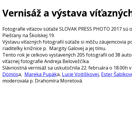
Vernisáž a výstava víťazných
Fotografie víťazov súťaže SLOVAK PRESS PHOTO 2017 sú od 
Piešťany na Školskej 19.
Výstavu víťazných fotografií súťaže si môžu záujemcovia po
riaditeľky knižnice p. Margity Galovej a jej tímu.
Tento rok je celkovo vystavených 205 fotografií od 38 aut
víťaznej fotografie Andreja Belovežčíka.
Slávnostná vernisáž sa uskutočnila 22. februára o 18.00h v 
Dömös
a,
Mareka Pupák
a,
Lucie Vojtiškovej
,
Ester Šabíkov
moderovala p. Drahomíra Moretová.