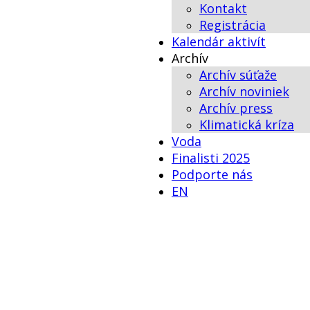
Kontakt
Registrácia
Kalendár aktivít
Archív
Archív súťaže
Archív noviniek
Archív press
Klimatická kríza
Voda
Finalisti 2025
Podporte nás
EN