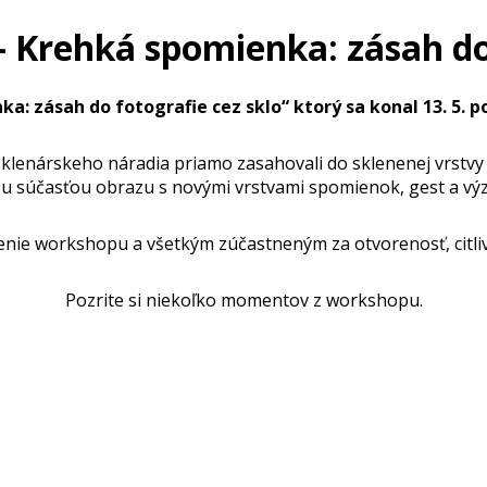
rehká spomienka: zásah do f
a: zásah do fotografie cez sklo“ ktorý sa konal 13. 5.
klenárskeho náradia priamo zasahovali do sklenenej vrstvy 
ou súčasťou obrazu s novými vrstvami spomienok, gest a vý
nie workshopu a všetkým zúčastneným za otvorenosť, citliv
Pozrite si niekoľko momentov z workshopu.