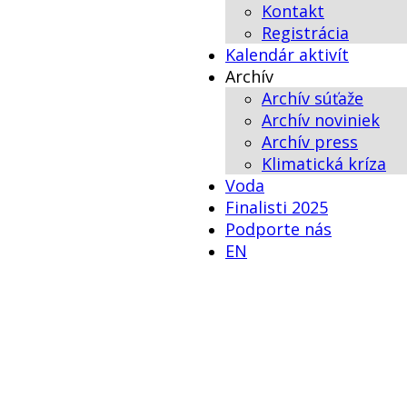
Kontakt
Registrácia
Kalendár aktivít
Archív
Archív súťaže
Archív noviniek
Archív press
Klimatická kríza
Voda
Finalisti 2025
Podporte nás
EN