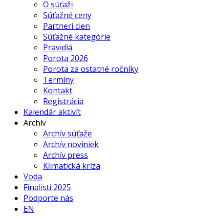
O súťaži
Súťažné ceny
Partneri cien
Súťažné kategórie
Pravidlá
Porota 2026
Porota za ostatné ročníky
Termíny
Kontakt
Registrácia
Kalendár aktivít
Archív
Archív súťaže
Archív noviniek
Archív press
Klimatická kríza
Voda
Finalisti 2025
Podporte nás
EN