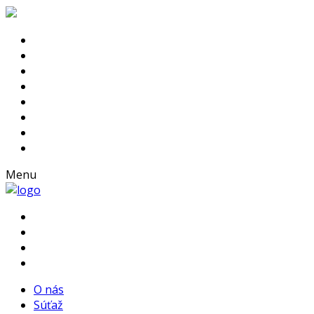
Menu
O nás
Súťaž