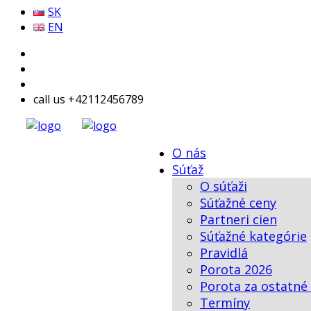
SK
EN
call us +42112456789
O nás
Súťaž
O súťaži
Súťažné ceny
Partneri cien
Súťažné kategórie
Pravidlá
Porota 2026
Porota za ostatné
Termíny