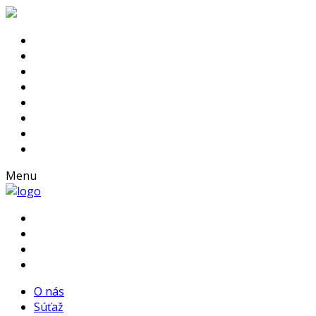
Menu
O nás
Súťaž