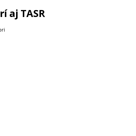
rí aj TASR
pri