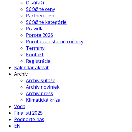
O súťaži
Súťažné ceny
Partneri cien
Súťažné kategórie
Pravidlá
Porota 2026
Porota za ostatné ročníky
Termíny
Kontakt
Registrácia
Kalendár aktivít
Archív
Archív súťaže
Archív noviniek
Archív press
Klimatická kríza
Voda
Finalisti 2025
Podporte nás
EN