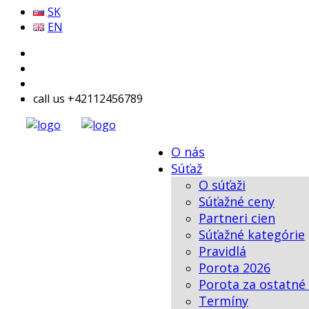
SK
EN
call us +42112456789
O nás
Súťaž
O súťaži
Súťažné ceny
Partneri cien
Súťažné kategórie
Pravidlá
Porota 2026
Porota za ostatné
Termíny