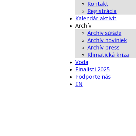
Kontakt
Registrácia
Kalendár aktivít
Archív
Archív súťaže
Archív noviniek
Archív press
Klimatická kríza
Voda
Finalisti 2025
Podporte nás
EN