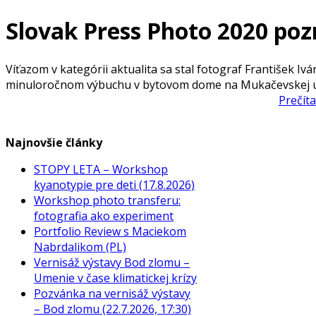
Slovak Press Photo 2020 pozn
Víťazom v kategórii aktualita sa stal fotograf František Iv
minuloročnom výbuchu v bytovom dome na Mukačevskej uli
Prečíta
Najnovšie články
STOPY LETA – Workshop
kyanotypie pre deti (17.8.2026)
Workshop photo transferu:
fotografia ako experiment
Portfolio Review s Maciekom
Nabrdalikom (PL)
Vernisáž výstavy Bod zlomu –
Umenie v čase klimatickej krízy
Pozvánka na vernisáž výstavy
– Bod zlomu (22.7.2026, 17:30)