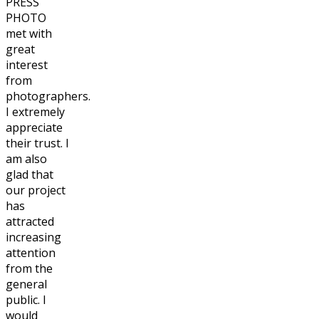
PRESS
PHOTO
met with
great
interest
from
photographers.
I extremely
appreciate
their trust. I
am also
glad that
our project
has
attracted
increasing
attention
from the
general
public. I
would