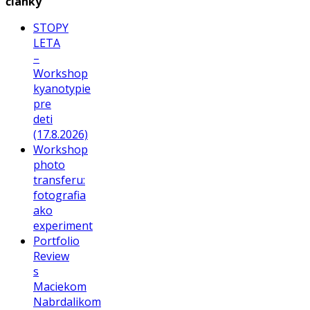
články
STOPY
LETA
–
Workshop
kyanotypie
pre
deti
(17.8.2026)
Workshop
photo
transferu:
fotografia
ako
experiment
Portfolio
Review
s
Maciekom
Nabrdalikom