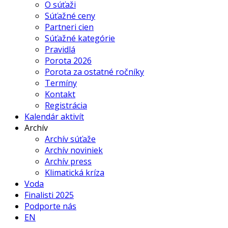
O súťaži
Súťažné ceny
Partneri cien
Súťažné kategórie
Pravidlá
Porota 2026
Porota za ostatné ročníky
Termíny
Kontakt
Registrácia
Kalendár aktivít
Archív
Archív súťaže
Archív noviniek
Archív press
Klimatická kríza
Voda
Finalisti 2025
Podporte nás
EN