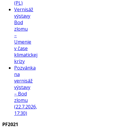
(PL)
Vernisáž
výstavy
Bod
zlomu
–
Umenie
v čase
klimatickej
krízy
Pozvánka
na
vernisáž
výstavy
– Bod
zlomu
(22.7.2026,
17:30)
PF2021