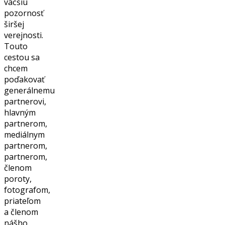
väčšiu
pozornosť
širšej
verejnosti.
Touto
cestou sa
chcem
poďakovať
generálnemu
partnerovi,
hlavným
partnerom,
mediálnym
partnerom,
partnerom,
členom
poroty,
fotografom,
priateľom
a členom
nášho