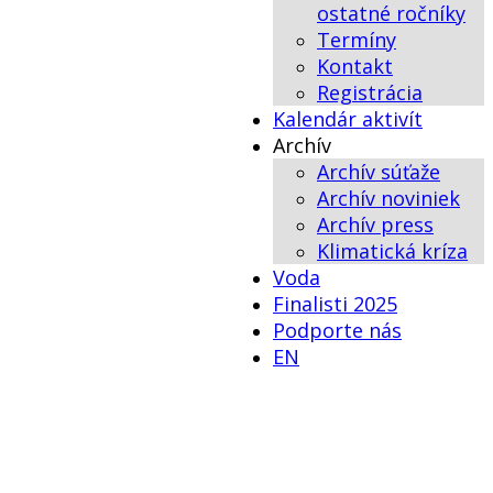
ostatné ročníky
Termíny
Kontakt
Registrácia
Kalendár aktivít
Archív
Archív súťaže
Archív noviniek
Archív press
Klimatická kríza
Voda
Finalisti 2025
Podporte nás
EN