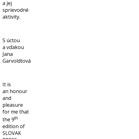
a jej
sprievodné
aktivity.
S úctou
a vďakou
Jana
Garvoldtová
It is
an honour
and
pleasure
for me that
th
the 9
edition of
SLOVAK