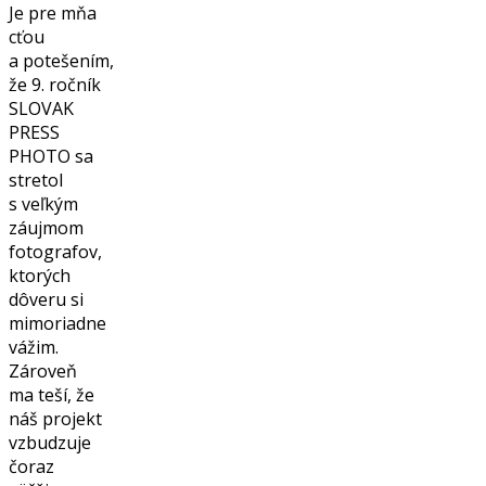
Je pre mňa
cťou
a potešením,
že 9. ročník
SLOVAK
PRESS
PHOTO sa
stretol
s veľkým
záujmom
fotografov,
ktorých
dôveru si
mimoriadne
vážim.
Zároveň
ma teší, že
náš projekt
vzbudzuje
čoraz