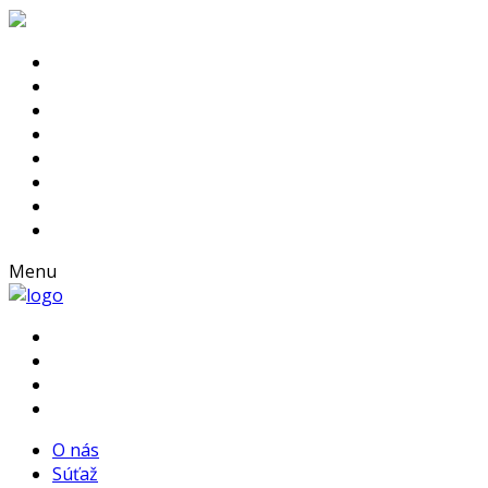
Menu
O nás
Súťaž