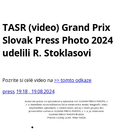
TASR (video) Grand Prix
Slovak Press Photo 2024
udelili R. Stoklasovi
Pozrite si celé video na
>> tomto odkaze
press
19:18 , 19.08.2024
Autorské práva sú vyhradené a vykonáva ich SLOVAK PRESS PHOTO, s
.r. o. Akékoľvek rozmnožovanie časti alebo celku textov, fotografií, videí,
akýmkoľvek spôsobom, v slovenskom, ale aj v inom jazyku bez
písomného súhlasu SLOVAK PRESS PHOTO, s. r. o. je zakázané.
SLOVAK PRESS PHOTO ® 2026
Právne služby: JUDr. Peter Vačok