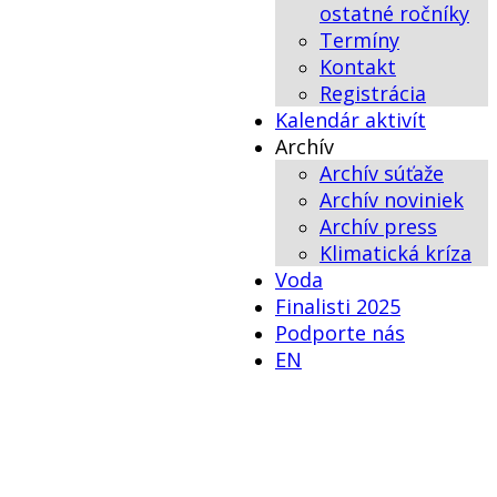
ostatné ročníky
Termíny
Kontakt
Registrácia
Kalendár aktivít
Archív
Archív súťaže
Archív noviniek
Archív press
Klimatická kríza
Voda
Finalisti 2025
Podporte nás
EN