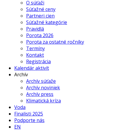
O súťaži
Súťažné ceny
Partneri cien
Súťažné kategórie
Pravidlá
Porota 2026
Porota za ostatné ročníky
Termíny
Kontakt
Registrácia
Kalendár aktivít
Archív
Archív súťaže
Archív noviniek
Archív press
Klimatická kríza
Voda
Finalisti 2025
Podporte nás
EN