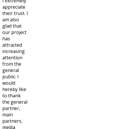
I extremely
appreciate
their trust. I
am also
glad that
our project
has
attracted
increasing
attention
from the
general
public. I
would
hereby like
to thank
the general
partner,
main
partners,
media