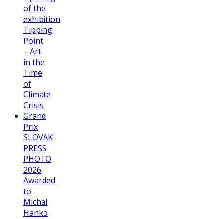
of the
exhibition
Tipping
Point
– Art
in the
Time
of
Climate
Crisis
Grand
Prix
SLOVAK
PRESS
PHOTO
2026
Awarded
to
Michal
Hanko