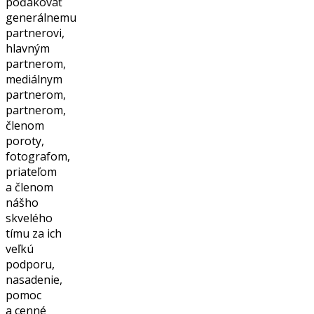
poďakovať
generálnemu
partnerovi,
hlavným
partnerom,
mediálnym
partnerom,
partnerom,
členom
poroty,
fotografom,
priateľom
a členom
nášho
skvelého
tímu za ich
veľkú
podporu,
nasadenie,
pomoc
a cenné