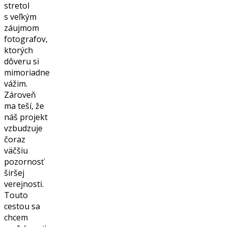
stretol
s veľkým
záujmom
fotografov,
ktorých
dôveru si
mimoriadne
vážim.
Zároveň
ma teší, že
náš projekt
vzbudzuje
čoraz
väčšiu
pozornosť
širšej
verejnosti.
Touto
cestou sa
chcem