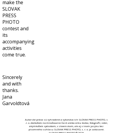
make the
SLOVAK
PRESS
PHOTO
contest and
its
accompanying
activities
come true.
Sincerely
and with
thanks.
Jana
Garvoldtová
Autorské práva sú vyhradené a vykonáva ich SLOVAK PRESS PHOTO, s
.r. o. Akékoľvek rozmnožovanie časti alebo celku textov, fotografií, videí,
akýmkoľvek spôsobom, v slovenskom, ale aj v inom jazyku bez
písomného súhlasu SLOVAK PRESS PHOTO, s. r. o. je zakázané.
SLOVAK PRESS PHOTO ® 2026