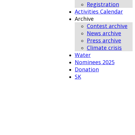
Registration
Activities Calendar
Archive
Contest archive
News archive
Press archive
Climate crisis
Water
Nominees 2025
Donation
SK