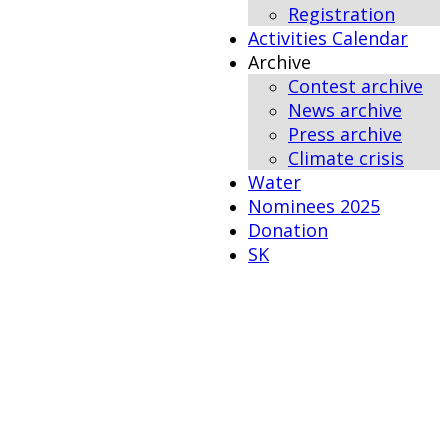
Registration
Activities Calendar
Archive
Contest archive
News archive
Press archive
Climate crisis
Water
Nominees 2025
Donation
SK