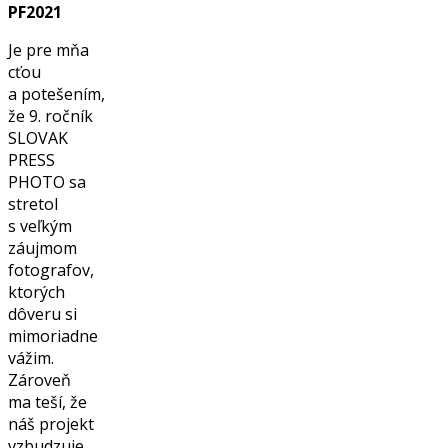
PF2021
Je pre mňa
cťou
a potešením,
že 9. ročník
SLOVAK
PRESS
PHOTO sa
stretol
s veľkým
záujmom
fotografov,
ktorých
dôveru si
mimoriadne
vážim.
Zároveň
ma teší, že
náš projekt
vzbudzuje