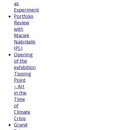
as
Experiment
Portfolio
Review
with
Maciek
Nabrdalik
(PL)
Opening
of the
exhibition
Tipping
Point
– Art
in the
Time
of
Climate
Crisis
Grand