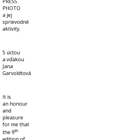
PRESS
PHOTO
a jej
sprievodné
aktivity.
S úctou
a vďakou
Jana
Garvoldtová
It is
an honour
and
pleasure
for me that
th
the 9
edition of