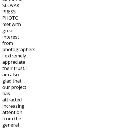
SLOVAK
PRESS
PHOTO
met with
great
interest
from
photographers.
I extremely
appreciate
their trust. I
am also
glad that
our project
has
attracted
increasing
attention
from the
general