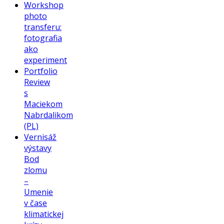
Workshop
photo
transferu:
fotografia
ako
experiment
Portfolio
Review
s
Maciekom
Nabrdalikom
(PL)
Vernisáž
výstavy
Bod
zlomu
–
Umenie
v čase
klimatickej