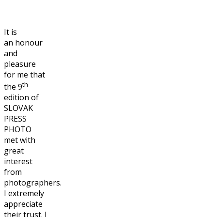
It is
an honour
and
pleasure
for me that
th
the 9
edition of
SLOVAK
PRESS
PHOTO
met with
great
interest
from
photographers.
I extremely
appreciate
their trust. I