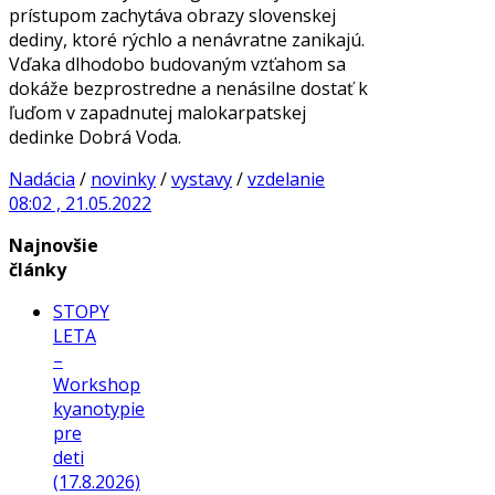
prístupom zachytáva obrazy slovenskej
dediny, ktoré rýchlo a nenávratne zanikajú.
Vďaka dlhodobo budovaným vzťahom sa
dokáže bezprostredne a nenásilne dostať k
ľuďom v zapadnutej malokarpatskej
dedinke Dobrá Voda.
Nadácia
/
novinky
/
vystavy
/
vzdelanie
08:02 , 21.05.2022
Najnovšie
články
STOPY
LETA
–
Workshop
kyanotypie
pre
deti
(17.8.2026)