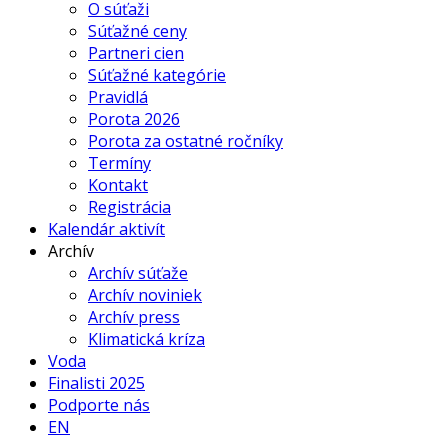
O súťaži
Súťažné ceny
Partneri cien
Súťažné kategórie
Pravidlá
Porota 2026
Porota za ostatné ročníky
Termíny
Kontakt
Registrácia
Kalendár aktivít
Archív
Archív súťaže
Archív noviniek
Archív press
Klimatická kríza
Voda
Finalisti 2025
Podporte nás
EN