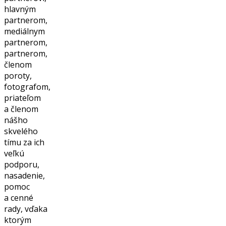
hlavným
partnerom,
mediálnym
partnerom,
partnerom,
členom
poroty,
fotografom,
priateľom
a členom
nášho
skvelého
tímu za ich
veľkú
podporu,
nasadenie,
pomoc
a cenné
rady, vďaka
ktorým