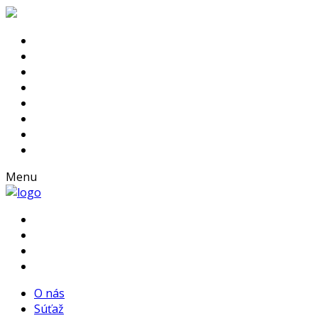
Menu
O nás
Súťaž