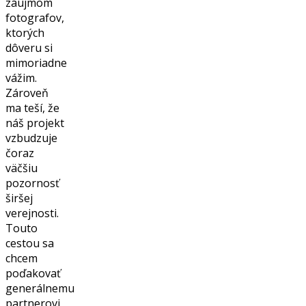
záujmom
fotografov,
ktorých
dôveru si
mimoriadne
vážim.
Zároveň
ma teší, že
náš projekt
vzbudzuje
čoraz
väčšiu
pozornosť
širšej
verejnosti.
Touto
cestou sa
chcem
poďakovať
generálnemu
partnerovi,