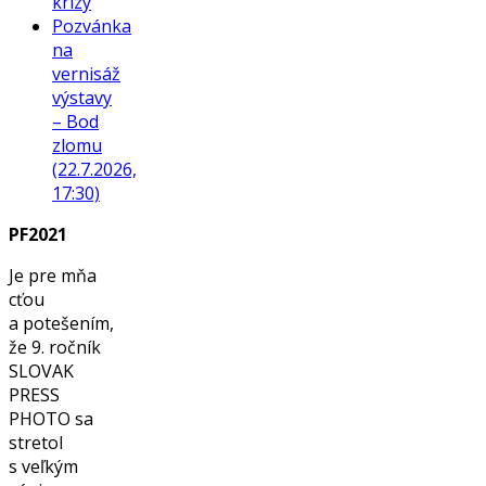
krízy
Pozvánka
na
vernisáž
výstavy
– Bod
zlomu
(22.7.2026,
17:30)
PF2021
Je pre mňa
cťou
a potešením,
že 9. ročník
SLOVAK
PRESS
PHOTO sa
stretol
s veľkým