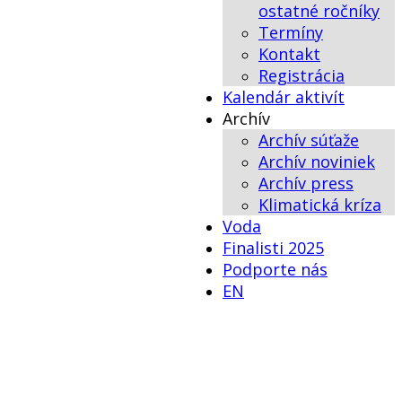
ostatné ročníky
Termíny
Kontakt
Registrácia
Kalendár aktivít
Archív
Archív súťaže
Archív noviniek
Archív press
Klimatická kríza
Voda
Finalisti 2025
Podporte nás
EN