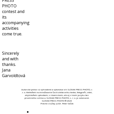
PRESS
PHOTO
contest and
its
accompanying
activities
come true.
Sincerely
and with
thanks.
Jana
Garvoldtová
Autorské práva sú vyhradené a vykonáva ich SLOVAK PRESS PHOTO, s
.r. o. Akékoľvek rozmnožovanie časti alebo celku textov, fotografií, videí,
akýmkoľvek spôsobom, v slovenskom, ale aj v inom jazyku bez
písomného súhlasu SLOVAK PRESS PHOTO, s. r. o. je zakázané.
SLOVAK PRESS PHOTO ® 2026
Právne služby: JUDr. Peter Vačok