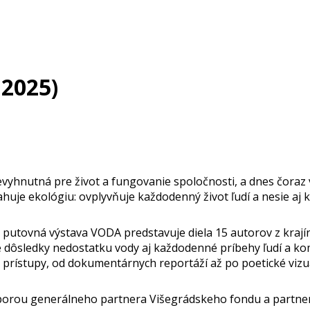
 2025)
Nevyhnutná pre život a fungovanie spoločnosti, a dnes čoraz
huje ekológiu: ovplyvňuje každodenný život ľudí a nesie aj 
utovná výstava VODA predstavuje diela 15 autorov z krajín
ne dôsledky nedostatku vody aj každodenné príbehy ľudí a k
 prístupy, od dokumentárnych reportáží až po poetické vizuá
rou generálneho partnera Višegrádskeho fondu a partnerov