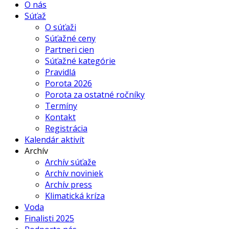
O nás
Súťaž
O súťaži
Súťažné ceny
Partneri cien
Súťažné kategórie
Pravidlá
Porota 2026
Porota za ostatné ročníky
Termíny
Kontakt
Registrácia
Kalendár aktivít
Archív
Archív súťaže
Archív noviniek
Archív press
Klimatická kríza
Voda
Finalisti 2025