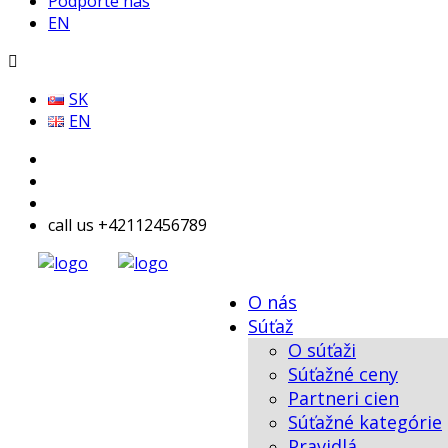
Podporte nás
EN
SK
EN
call us +42112456789
O nás
Súťaž
O súťaži
Súťažné ceny
Partneri cien
Súťažné kategórie
Pravidlá