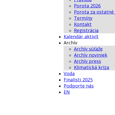
Porota 2026
Porota za ostatné
Termíny
Kontakt
Registrácia
Kalendár aktivít
Archív
Archív súťaže
Archív noviniek
Archív press
Klimatická kríza
Voda
Finalisti 2025
Podporte nás
EN