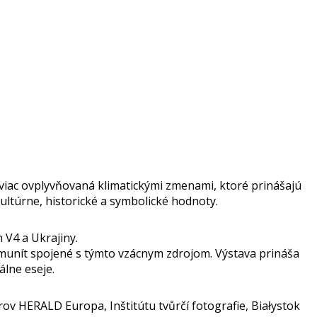
 viac ovplyvňovaná klimatickými zmenami, ktoré prinášajú
kultúrne, historické a symbolické hodnoty.
 V4 a Ukrajiny.
omunít spojené s týmto vzácnym zdrojom. Výstava prináša
lne eseje.
 HERALD Europa, Inštitútu tvůrčí fotografie, Białystok